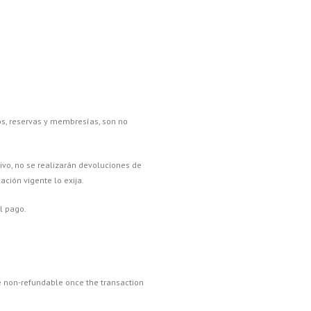
os, reservas y membresías, son no
tivo, no se realizarán devoluciones de
ación vigente lo exija.
l pago.
e non-refundable once the transaction