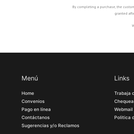
By completing a purchase, the customer
granted aft
W
Menú
Links
Home
Trabaja 
Convenios
Chequea
Pago en línea
Webmail
Contáctanos
Politica
Sugerencias y/o Reclamos