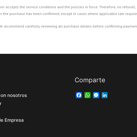
 accepts the service conditions and the policies in force. Therefore, no refunds, 
er the purchase has been confirmed, except in cases where applicable law require
e recommend carefully reviewing all purchase details before confirming paymen
Comparte
Facebook
WhatsApp
Messenger
LinkedIn
con nosotros
r
 de Empresa