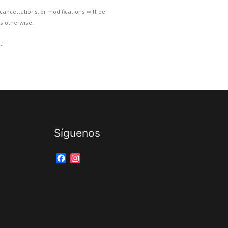
cancellations, or modifications will be
s otherwise.
t.
Síguenos
Facebook
Instagram