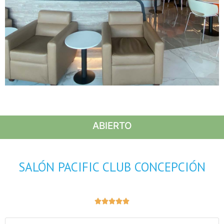
ABIERTO
SALÓN PACIFIC CLUB CONCEPCIÓN




