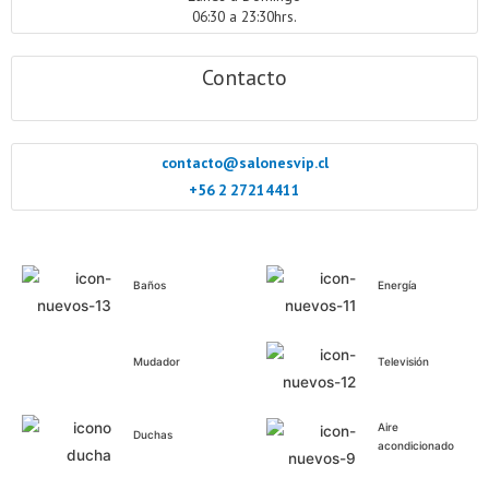
06:30 a 23:30hrs.
Contacto
contacto@salonesvip.cl
+56 2 27214411
Baños
Energía
Mudador
Televisión
Aire
Duchas
acondicionado