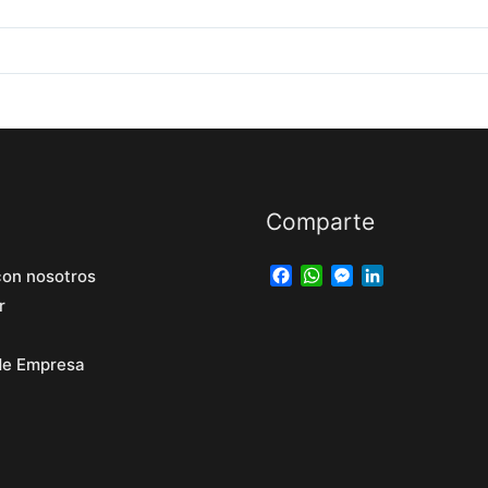
Comparte
Facebook
WhatsApp
Messenger
LinkedIn
con nosotros
r
 de Empresa